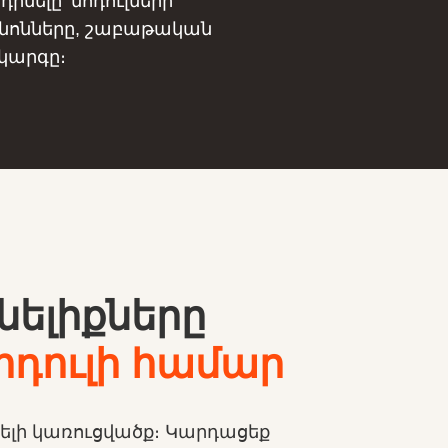
դիմելը՝ մոդուլների
անոնները, շաբաթական
կարգը։
ելիքները
մոդուլի համար
ելի կառուցվածք։ Կարդացեք