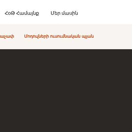
ՀօԹ Համայնք
Մեր մասին
ձևաչափ
Մոդուլների ուսումնական պլան