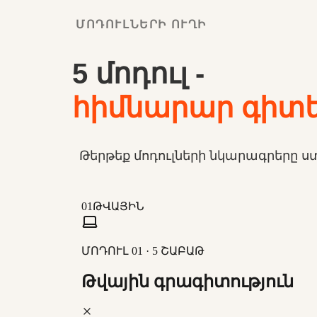
ՄՈԴՈՒԼՆԵՐԻ ՈՒՂԻ
5 մոդուլ -
հիմնարար գիտել
Թերթեք մոդուլների նկարագրերը ս