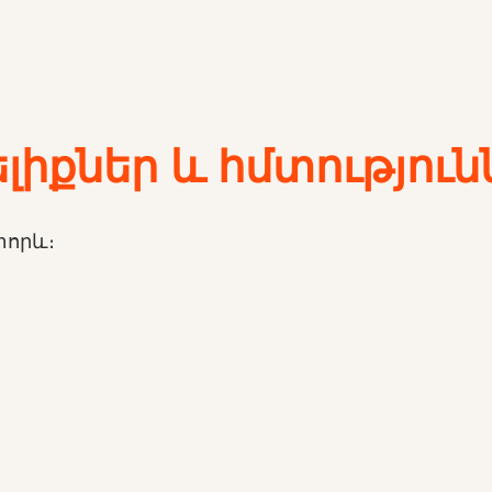
իքներ և հմտություն
տորև։