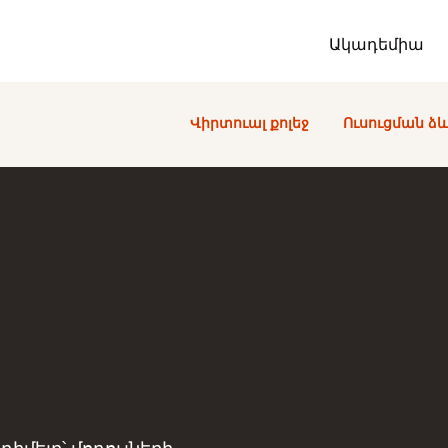
Ակադեմիա
Վիրտուալ քոլեջ
Ուսուցման 